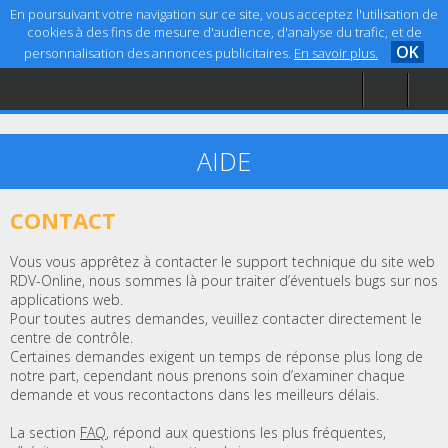
En poursuivant votre navigation sur ce site, vous acceptez l'utilisation de
cookies à des fins de mesure d'audience, d'analyse du trafic, et de
OK
personnalisation des annonces publicitaires.
En savoir plus.
Accueil
Aide
Mentions légales
AIDE
CONTACT
Vous vous apprêtez à contacter le support technique du site web
RDV-Online, nous sommes là pour traiter d’éventuels bugs sur nos
applications web.
Pour toutes autres demandes, veuillez contacter directement le
centre de contrôle.
Certaines demandes exigent un temps de réponse plus long de
notre part, cependant nous prenons soin d’examiner chaque
demande et vous recontactons dans les meilleurs délais.
La section
FAQ
, répond aux questions les plus fréquentes,